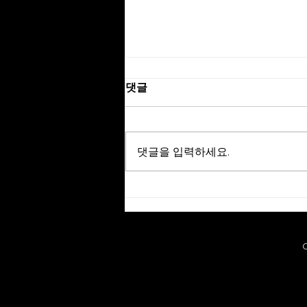
댓글
댓글을 입력하세요.
아머모델링 하비페어 2026 취
재 기사 수록
C