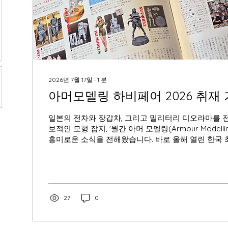
2026년 7월 17일
∙
1
분
아머모델링 하비페어 2026 취재
일본의 전차와 장갑차, 그리고 밀리터리 디오라마를 
보적인 모형 잡지, '월간 아머 모델링(Armour Modell
흥미로운 소식을 전해왔습니다. 바로 올해 열린 한국 
'하비페어 2026' 현장을 직접 취재하여 8월호에 비중
입니다. 아머 모델링은 일반적인 종합 프라모델 잡지와
량과 밀리터리 모형이라는 한 분야에만 집중해 온 깊이
프라모델의 꽃이라고 할 수 있는 세월의 흔적과 먼지
기법 등, 보는 순간 '아, 이렇게 표현하는구나' 하고 
27
0
는 감각적인 제작 노하우를 세밀하게 전달하는 것으로
에는 사토 미나미 편집장이 지휘봉을 잡으면서 트렌
을 잇달아 선보였고, 덕분에 일본 현지에서도 품절 대