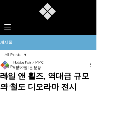
게시물
All Posts
Hobby Fair / MMC
All Posts
5월 27일
1분 분량
레일 앤 휠즈, 역대급 규모
뉴스
의 철도 디오라마 전시
행사